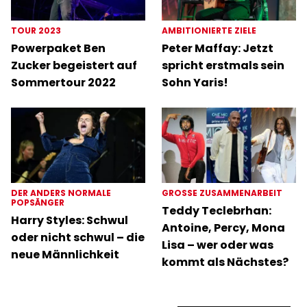
TOUR 2023
AMBITIONIERTE ZIELE
Powerpaket Ben
Peter Maffay: Jetzt
Zucker begeistert auf
spricht erstmals sein
Sommertour 2022
Sohn Yaris!
DER ANDERS NORMALE
GROSSE ZUSAMMENARBEIT
POPSÄNGER
Teddy Teclebrhan:
Harry Styles: Schwul
Antoine, Percy, Mona
oder nicht schwul – die
Lisa – wer oder was
neue Männlichkeit
kommt als Nächstes?