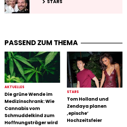
STARS
PASSEND ZUM THEMA
AKTUELLES
STARS
Die grüne Wende im
Tom Holland und
Medizinschrank: Wie
Zendaya planen
Cannabis vom
‚epische‘
Schmuddelkind zum
Hochzeitsfeier
Hoffnungsträger wird