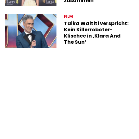
zusammen
FILM
Taika Waititi verspricht:
Kein Killerroboter-
Klischee in ‚Klara And
The Sun‘