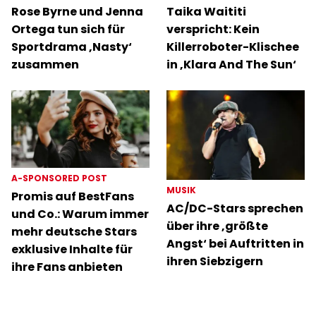
Rose Byrne und Jenna
Taika Waititi
Ortega tun sich für
verspricht: Kein
Sportdrama ‚Nasty‘
Killerroboter-Klischee
zusammen
in ‚Klara And The Sun‘
A-SPONSORED POST
MUSIK
Promis auf BestFans
AC/DC-Stars sprechen
und Co.: Warum immer
über ihre ‚größte
mehr deutsche Stars
Angst‘ bei Auftritten in
exklusive Inhalte für
ihren Siebzigern
ihre Fans anbieten