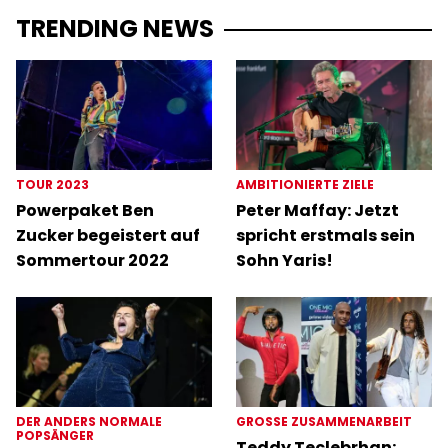
TRENDING NEWS
TOUR 2023
AMBITIONIERTE ZIELE
Powerpaket Ben
Peter Maffay: Jetzt
Zucker begeistert auf
spricht erstmals sein
Sommertour 2022
Sohn Yaris!
DER ANDERS NORMALE
GROSSE ZUSAMMENARBEIT
POPSÄNGER
Teddy Teclebrhan: