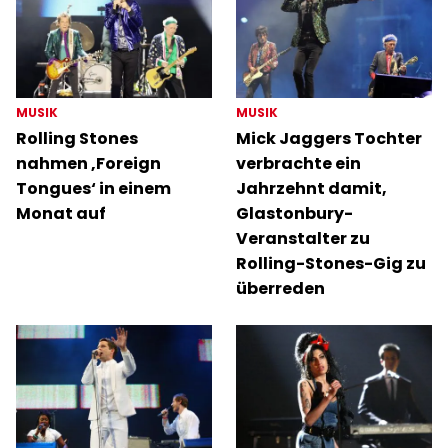
MUSIK
MUSIK
Rolling Stones
Mick Jaggers Tochter
nahmen ‚Foreign
verbrachte ein
Tongues‘ in einem
Jahrzehnt damit,
Monat auf
Glastonbury-
Veranstalter zu
Rolling-Stones-Gig zu
überreden