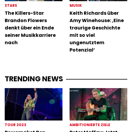
STARS
MUSIK
The Killers-Star
Keith Richards über
Brandon Flowers
Amy Winehouse: ‚Eine
denkt über ein Ende
traurige Geschichte
seiner Musikkarriere
mit so viel
nach
ungenutztem
Potenzial‘
TRENDING NEWS
TOUR 2023
AMBITIONIERTE ZIELE