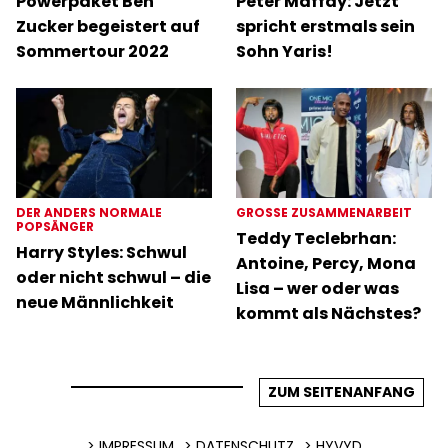
Powerpaket Ben
Peter Maffay: Jetzt
Zucker begeistert auf
spricht erstmals sein
Sommertour 2022
Sohn Yaris!
DER ANDERS NORMALE
GROSSE ZUSAMMENARBEIT
POPSÄNGER
Teddy Teclebrhan:
Harry Styles: Schwul
Antoine, Percy, Mona
oder nicht schwul – die
Lisa – wer oder was
neue Männlichkeit
kommt als Nächstes?
ZUM SEITENANFANG
IMPRESSUM
DATENSCHUTZ
HYVYD