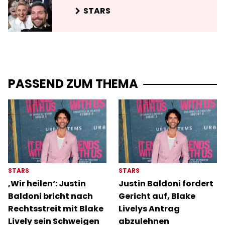
STARS
PASSEND ZUM THEMA
STARS
STARS
‚Wir heilen‘: Justin
Justin Baldoni fordert
Baldoni bricht nach
Gericht auf, Blake
Rechtsstreit mit Blake
Livelys Antrag
Lively sein Schweigen
abzulehnen