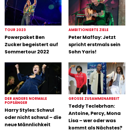
TOUR 2023
AMBITIONIERTE ZIELE
Powerpaket Ben
Peter Maffay: Jetzt
Zucker begeistert auf
spricht erstmals sein
Sommertour 2022
Sohn Yaris!
DER ANDERS NORMALE
GROSSE ZUSAMMENARBEIT
POPSÄNGER
Teddy Teclebrhan:
Harry Styles: Schwul
Antoine, Percy, Mona
oder nicht schwul – die
Lisa – wer oder was
neue Männlichkeit
kommt als Nächstes?