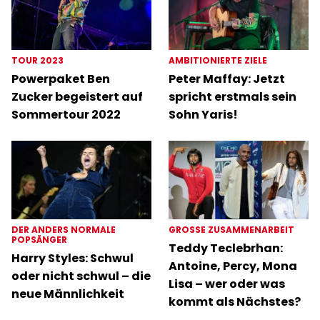
TOUR 2023
AMBITIONIERTE ZIELE
Powerpaket Ben
Peter Maffay: Jetzt
Zucker begeistert auf
spricht erstmals sein
Sommertour 2022
Sohn Yaris!
DER ANDERS NORMALE
GROSSE ZUSAMMENARBEIT
POPSÄNGER
Teddy Teclebrhan:
Harry Styles: Schwul
Antoine, Percy, Mona
oder nicht schwul – die
Lisa – wer oder was
neue Männlichkeit
kommt als Nächstes?