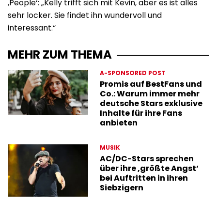
‚People‘: „Kelly trifft sich mit Kevin, aber es ist alles
sehr locker. Sie findet ihn wundervoll und
interessant.“
MEHR ZUM THEMA
A-SPONSORED POST
Promis auf BestFans und
Co.: Warum immer mehr
deutsche Stars exklusive
Inhalte für ihre Fans
anbieten
MUSIK
AC/DC-Stars sprechen
über ihre ‚größte Angst‘
bei Auftritten in ihren
Siebzigern