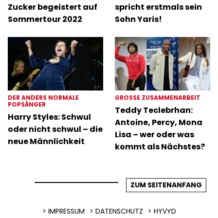
Zucker begeistert auf
spricht erstmals sein
Sommertour 2022
Sohn Yaris!
DER ANDERS NORMALE
GROSSE ZUSAMMENARBEIT
POPSÄNGER
Teddy Teclebrhan:
Harry Styles: Schwul
Antoine, Percy, Mona
oder nicht schwul – die
Lisa – wer oder was
neue Männlichkeit
kommt als Nächstes?
ZUM SEITENANFANG
IMPRESSUM
DATENSCHUTZ
HYVYD