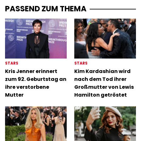
PASSEND ZUM THEMA
STARS
STARS
Kris Jenner erinnert
Kim Kardashian wird
zum 92. Geburtstag an
nach dem Tod ihrer
ihre verstorbene
Großmutter von Lewis
Mutter
Hamilton getröstet