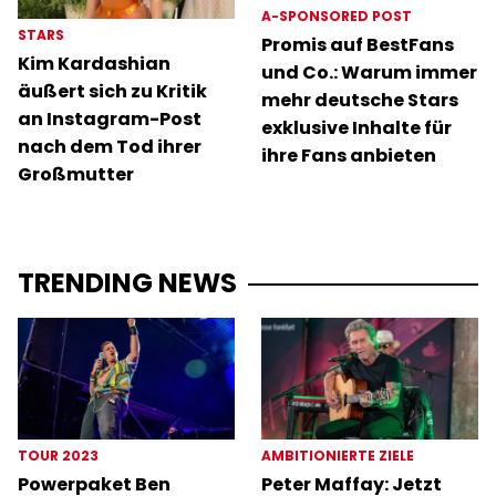
A-SPONSORED POST
STARS
Promis auf BestFans
Kim Kardashian
und Co.: Warum immer
äußert sich zu Kritik
mehr deutsche Stars
an Instagram-Post
exklusive Inhalte für
nach dem Tod ihrer
ihre Fans anbieten
Großmutter
TRENDING NEWS
TOUR 2023
AMBITIONIERTE ZIELE
Powerpaket Ben
Peter Maffay: Jetzt