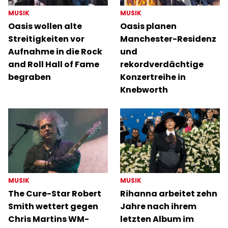
MUSIK
MUSIK
Oasis wollen alte
Oasis planen
Streitigkeiten vor
Manchester-Residenz
Aufnahme in die Rock
und
and Roll Hall of Fame
rekordverdächtige
begraben
Konzertreihe in
Knebworth
MUSIK
MUSIK
The Cure-Star Robert
Rihanna arbeitet zehn
Smith wettert gegen
Jahre nach ihrem
Chris Martins WM-
letzten Album im