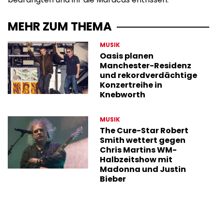
MEHR ZUM THEMA
MUSIK
Oasis planen
Manchester-Residenz
und rekordverdächtige
Konzertreihe in
Knebworth
MUSIK
The Cure-Star Robert
Smith wettert gegen
Chris Martins WM-
Halbzeitshow mit
Madonna und Justin
Bieber