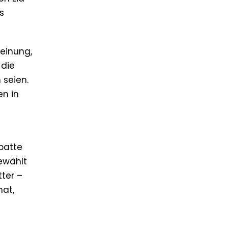
s
Meinung,
 die
 seien.
en in
batte
ewählt
tter –
hat,