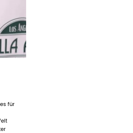
es für
elt
ker