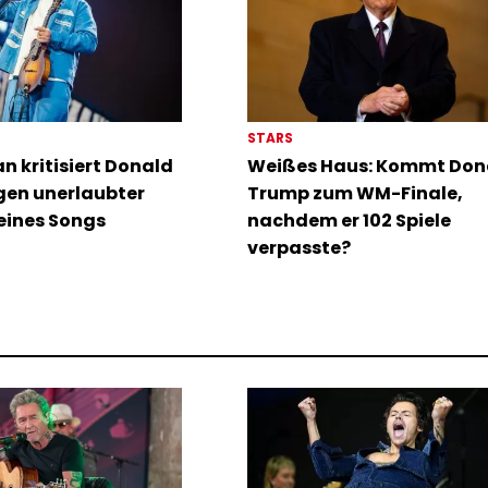
STARS
 kritisiert Donald
Weißes Haus: Kommt Don
en unerlaubter
Trump zum WM-Finale,
eines Songs
nachdem er 102 Spiele
verpasste?