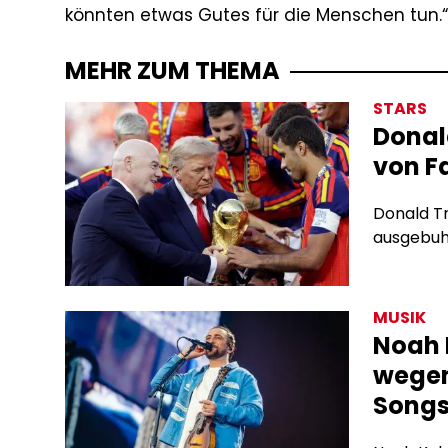
könnten etwas Gutes für die Menschen tun.“
MEHR ZUM THEMA
STARS
Donal
von F
Donald T
ausgebuh
MUSIK
Noah 
wegen
Song