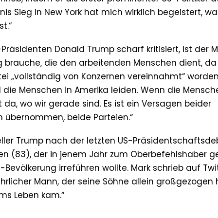
s Sieg in New York hat mich wirklich begeistert, wa
t.“
Präsidenten Donald Trump scharf kritisiert, ist der 
g brauche, die den arbeitenden Menschen dient, da
ei „vollständig von Konzernen vereinnahmt“ worden
Und die Menschen in Amerika leiden. Wenn die Mensch
 da, wo wir gerade sind. Es ist ein Versagen beider
n übernommen, beide Parteien.“
teller Trump nach der letzten US-Präsidentschaftsde
en (83), der in jenem Jahr zum Oberbefehlshaber g
S-Bevölkerung irreführen wollte. Mark schrieb auf Twi
 ehrlicher Mann, der seine Söhne allein großgezogen 
ums Leben kam.“