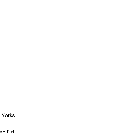
 Yorks
r
en Eid