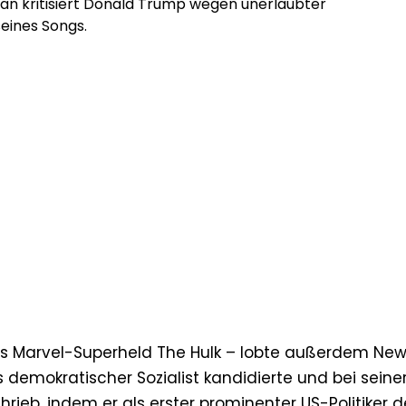
n kritisiert Donald Trump wegen unerlaubter
eines Songs.
als Marvel-Superheld The Hulk – lobte außerdem New
demokratischer Sozialist kandidierte und bei seine
ieb, indem er als erster prominenter US-Politiker d