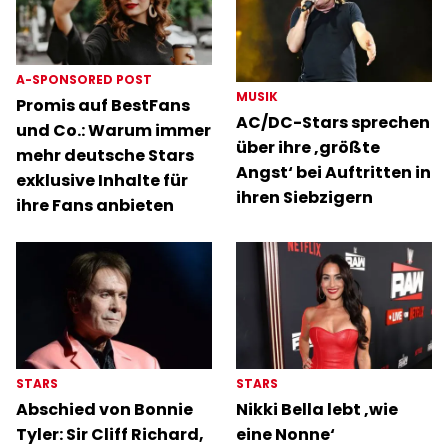
A-SPONSORED POST
MUSIK
Promis auf BestFans
AC/DC-Stars sprechen
und Co.: Warum immer
über ihre ‚größte
mehr deutsche Stars
Angst‘ bei Auftritten in
exklusive Inhalte für
ihren Siebzigern
ihre Fans anbieten
STARS
STARS
Abschied von Bonnie
Nikki Bella lebt ‚wie
Tyler: Sir Cliff Richard,
eine Nonne‘