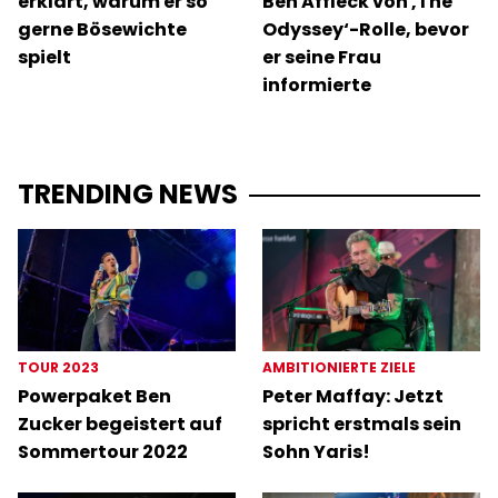
erklärt, warum er so
Ben Affleck von ‚The
gerne Bösewichte
Odyssey‘-Rolle, bevor
spielt
er seine Frau
informierte
TRENDING NEWS
TOUR 2023
AMBITIONIERTE ZIELE
Powerpaket Ben
Peter Maffay: Jetzt
Zucker begeistert auf
spricht erstmals sein
Sommertour 2022
Sohn Yaris!