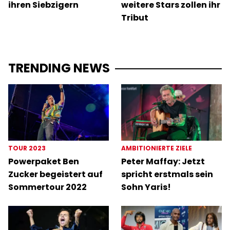
ihren Siebzigern
weitere Stars zollen ihr
Tribut
TRENDING NEWS
TOUR 2023
AMBITIONIERTE ZIELE
Powerpaket Ben
Peter Maffay: Jetzt
Zucker begeistert auf
spricht erstmals sein
Sommertour 2022
Sohn Yaris!