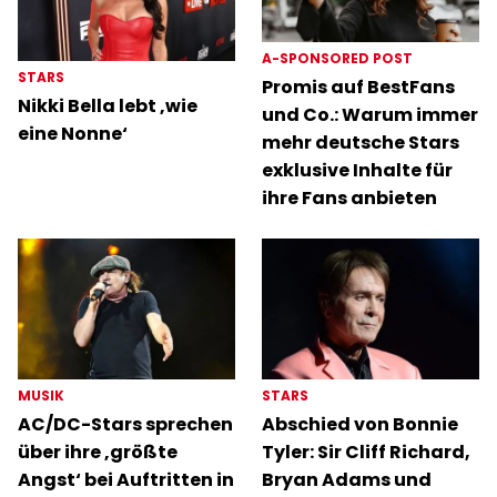
A-SPONSORED POST
STARS
Promis auf BestFans
Nikki Bella lebt ‚wie
und Co.: Warum immer
eine Nonne‘
mehr deutsche Stars
exklusive Inhalte für
ihre Fans anbieten
MUSIK
STARS
AC/DC-Stars sprechen
Abschied von Bonnie
über ihre ‚größte
Tyler: Sir Cliff Richard,
Angst‘ bei Auftritten in
Bryan Adams und