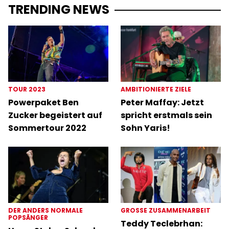
TRENDING NEWS
TOUR 2023
AMBITIONIERTE ZIELE
Powerpaket Ben
Peter Maffay: Jetzt
Zucker begeistert auf
spricht erstmals sein
Sommertour 2022
Sohn Yaris!
DER ANDERS NORMALE
GROSSE ZUSAMMENARBEIT
POPSÄNGER
Teddy Teclebrhan: