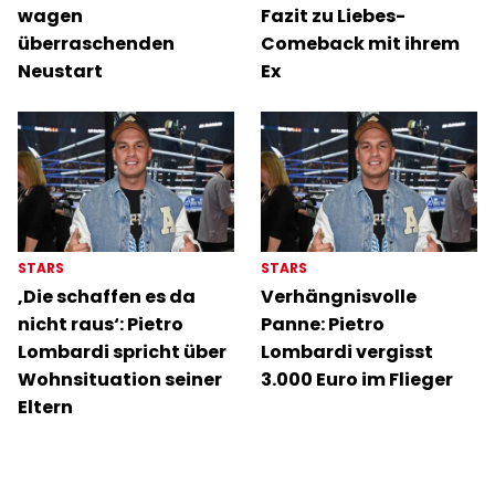
wagen
Fazit zu Liebes-
überraschenden
Comeback mit ihrem
Neustart
Ex
STARS
STARS
‚Die schaffen es da
Verhängnisvolle
nicht raus‘: Pietro
Panne: Pietro
Lombardi spricht über
Lombardi vergisst
Wohnsituation seiner
3.000 Euro im Flieger
Eltern