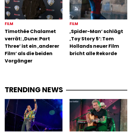
FILM
FILM
Timothée Chalamet
‚Spider-Man‘ schlägt
verrät: ‚Dune: Part
‚Toy Story 5‘: Tom
Three‘ ist ein ‚anderer
Hollands neuer Film
Film‘ als die beiden
bricht alle Rekorde
Vorgänger
TRENDING NEWS