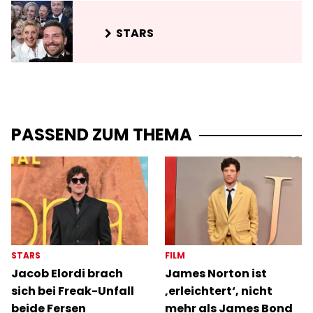
STARS
PASSEND ZUM THEMA
STARS
FILM
Jacob Elordi brach
James Norton ist
sich bei Freak-Unfall
‚erleichtert‘, nicht
beide Fersen
mehr als James Bond