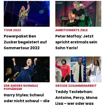
TOUR 2023
AMBITIONIERTE ZIELE
Powerpaket Ben
Peter Maffay: Jetzt
Zucker begeistert auf
spricht erstmals sein
Sommertour 2022
Sohn Yaris!
DER ANDERS NORMALE
GROSSE ZUSAMMENARBEIT
POPSÄNGER
Teddy Teclebrhan:
Harry Styles: Schwul
Antoine, Percy, Mona
oder nicht schwul – die
Lisa – wer oder was