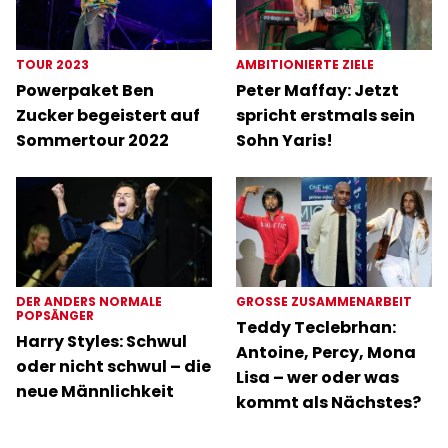
TOUR 2023
AMBITIONIERTE ZIELE
Powerpaket Ben
Peter Maffay: Jetzt
Zucker begeistert auf
spricht erstmals sein
Sommertour 2022
Sohn Yaris!
DER ANDERS NORMALE
GROSSE ZUSAMMENARBEIT
POPSÄNGER
Teddy Teclebrhan:
Harry Styles: Schwul
Antoine, Percy, Mona
oder nicht schwul – die
Lisa – wer oder was
neue Männlichkeit
kommt als Nächstes?