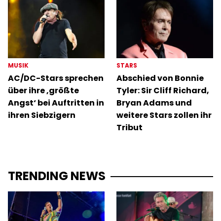
MUSIK
STARS
AC/DC-Stars sprechen
Abschied von Bonnie
über ihre ‚größte
Tyler: Sir Cliff Richard,
Angst‘ bei Auftritten in
Bryan Adams und
ihren Siebzigern
weitere Stars zollen ihr
Tribut
TRENDING NEWS