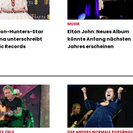
MUSIK
on-Hunters-Star
Elton John: Neues Album
na unterschreibt
könnte Anfang nächsten
ic Records
Jahres erscheinen
TE ZIELE
DER ANDERS NORMALE POPSÄNG