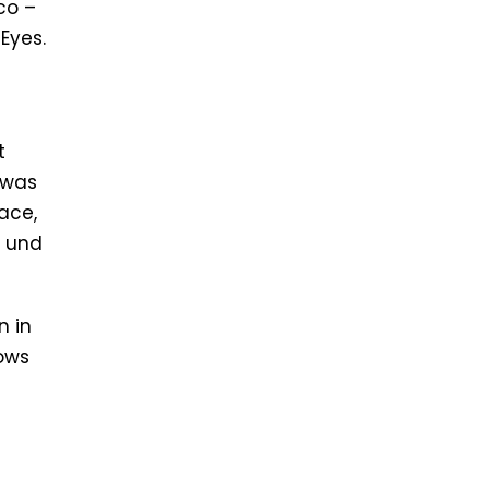
co –
Eyes.
t
 was
ace,
s und
n in
hows