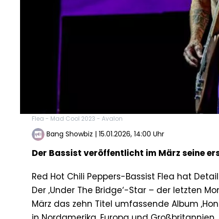
Flea - Mad Cool 2023 - Avalon
Bang Showbiz
|
15.01.2026, 14:00 Uhr
Der Bassist veröffentlicht im März seine ers
Red Hot Chili Peppers-Bassist Flea hat Deta
Der ‚Under The Bridge‘-Star – der letzten Mon
März das zehn Titel umfassende Album ‚Hon
in Nordamerika, Europa und Großbritannien.