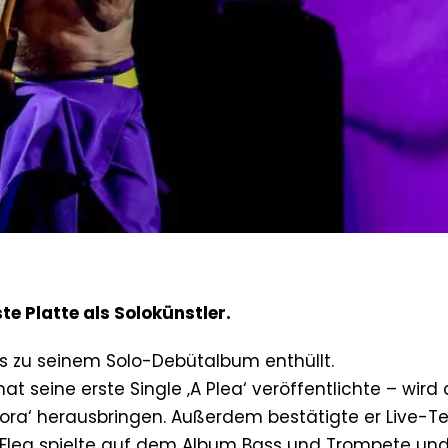
te Platte als Solokünstler.
ils zu seinem Solo-Debütalbum enthüllt.
at seine erste Single ‚A Plea‘ veröffentlichte – wird
ora‘ herausbringen. Außerdem bestätigte er Live-T
 Flea spielte auf dem Album Bass und Trompete und