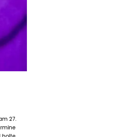
 am 27.
ermine
 holte