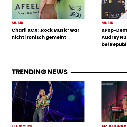
MUSIK
MUSIK
Charli XCX: ‚Rock Music‘ war
KPop-Dem
nicht ironisch gemeint
Audrey Nu
bei Republ
TRENDING NEWS
TOUR 2023
AMBITIONIER