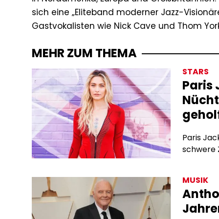
sich eine „Eliteband moderner Jazz-Visionä
Gastvokalisten wie Nick Cave und Thom Yor
MEHR ZUM THEMA
STARS
Paris 
Nücht
gehol
Paris Jac
schwere Z
MUSIK
Antho
Jahre