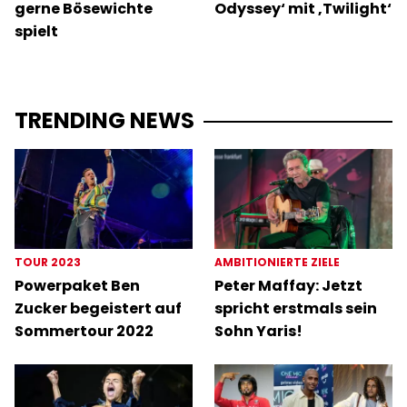
gerne Bösewichte
Odyssey‘ mit ‚Twilight‘
spielt
TRENDING NEWS
TOUR 2023
AMBITIONIERTE ZIELE
Powerpaket Ben
Peter Maffay: Jetzt
Zucker begeistert auf
spricht erstmals sein
Sommertour 2022
Sohn Yaris!