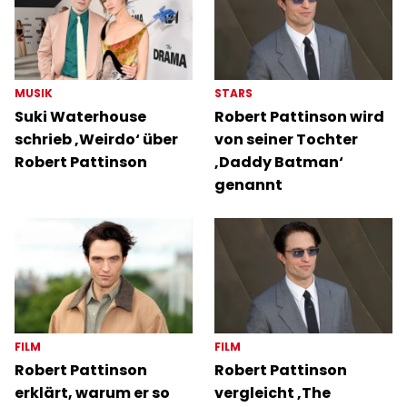
MUSIK
STARS
Suki Waterhouse
Robert Pattinson wird
schrieb ‚Weirdo‘ über
von seiner Tochter
Robert Pattinson
‚Daddy Batman‘
genannt
FILM
FILM
Robert Pattinson
Robert Pattinson
erklärt, warum er so
vergleicht ‚The