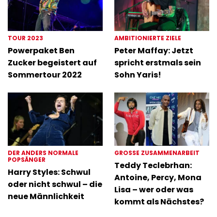
TOUR 2023
AMBITIONIERTE ZIELE
Powerpaket Ben
Peter Maffay: Jetzt
Zucker begeistert auf
spricht erstmals sein
Sommertour 2022
Sohn Yaris!
DER ANDERS NORMALE
GROSSE ZUSAMMENARBEIT
POPSÄNGER
Teddy Teclebrhan:
Harry Styles: Schwul
Antoine, Percy, Mona
oder nicht schwul – die
Lisa – wer oder was
neue Männlichkeit
kommt als Nächstes?