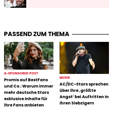
PASSEND ZUM THEMA
A-SPONSORED POST
MUSIK
Promis auf BestFans
AC/DC-Stars sprechen
und Co.: Warum immer
über ihre ‚größte
mehr deutsche Stars
Angst‘ bei Auftritten in
exklusive Inhalte für
ihren Siebzigern
ihre Fans anbieten