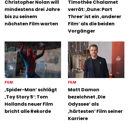
Christopher Nolan will
Timothée Chalamet
mindestens drei Jahre
verrät: ‚Dune: Part
bis zu seinem
Three‘ ist ein ‚anderer
nächsten Film warten
Film‘ als die beiden
Vorgänger
FILM
FILM
‚Spider-Man‘ schlägt
Matt Damon
‚Toy Story 5‘: Tom
bezeichnet ‚Die
Hollands neuer Film
Odyssee‘ als
bricht alle Rekorde
‚härtesten‘ Film seiner
Karriere