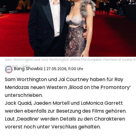
Sam Worthington and Lara Worthington attend the European Premiere of Avatar Fi
and Ash - Getty
Bang Showbiz
|
27.05.2026, 11:00 Uhr
Sam Worthington und Jai Courtney haben für Ray
Mendozas neuen Western ‚Blood on the Promontory‘
unterschrieben.
Jack Quaid, Jaeden Martell und LaMonica Garrett
werden ebenfalls zur Besetzung des Films gehören.
Laut ‚Deadline‘ werden Details zu den Charakteren
vorerst noch unter Verschluss gehalten.