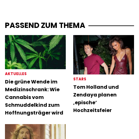
PASSEND ZUM THEMA
AKTUELLES
STARS
Die grüne Wende im
Tom Holland und
Medizinschrank: Wie
Zendaya planen
Cannabis vom
‚epische‘
Schmuddelkind zum
Hochzeitsfeier
Hoffnungsträger wird