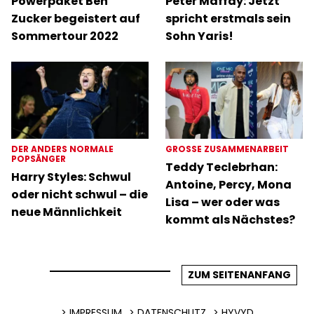
Powerpaket Ben
Peter Maffay: Jetzt
Zucker begeistert auf
spricht erstmals sein
Sommertour 2022
Sohn Yaris!
DER ANDERS NORMALE
GROSSE ZUSAMMENARBEIT
POPSÄNGER
Teddy Teclebrhan:
Harry Styles: Schwul
Antoine, Percy, Mona
oder nicht schwul – die
Lisa – wer oder was
neue Männlichkeit
kommt als Nächstes?
ZUM SEITENANFANG
IMPRESSUM
DATENSCHUTZ
HYVYD