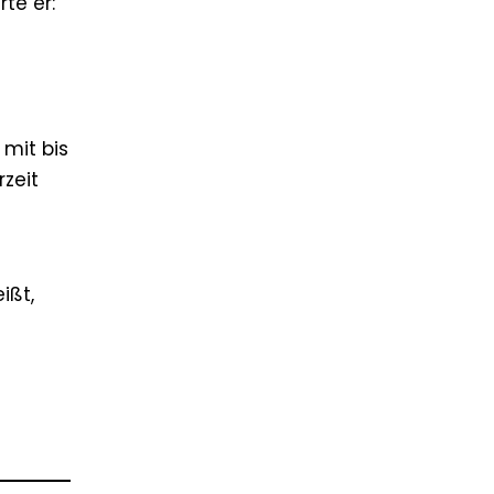
te er:
mit bis
rzeit
ißt,