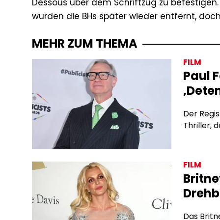
Dessous über dem Schriftzug zu befestigen.
wurden die BHs später wieder entfernt, doc
MEHR ZUM THEMA
FILM
Paul F
‚Dete
Der Regis
Thriller, 
FILM
Britn
Drehb
Das Britn