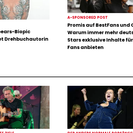
A-SPONSORED POST
Promis auf BestFans und C
pears-Biopic
Warum immer mehr deut
tet Drehbuchautorin
Stars exklusive Inhalte für
Fans anbieten