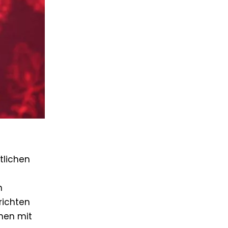
tlichen
n
richten
nen mit