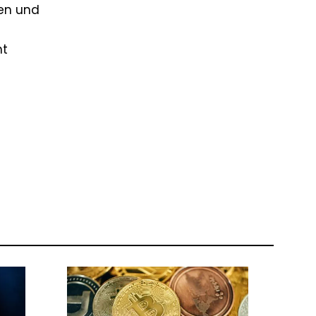
ren und
ht