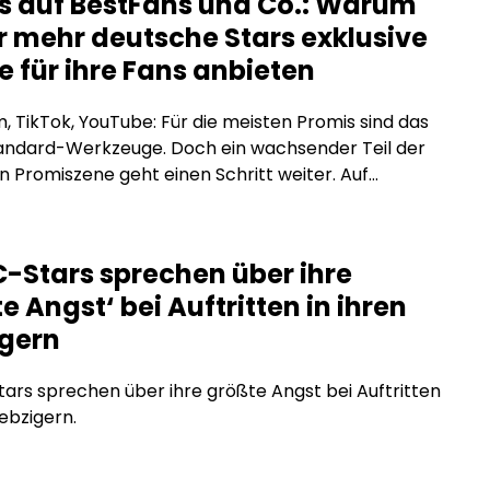
s auf BestFans und Co.: Warum
 mehr deutsche Stars exklusive
e für ihre Fans anbieten
, TikTok, YouTube: Für die meisten Promis sind das
tandard-Werkzeuge. Doch ein wachsender Teil der
 Promiszene geht einen Schritt weiter. Auf
tion-Plattformen wie BestFans oder OnlyFans
e exklusive Inhalte direkt für zahlende Fans an, ohne
men, ohne Reichweitenbeschränkungen und ohne
-Stars sprechen über ihre
räge, die den Inhalt einschränken. Was steckt
e Angst‘ bei Auftritten in ihren
m Trend, und warum […]
igern
rs sprechen über ihre größte Angst bei Auftritten
iebzigern.