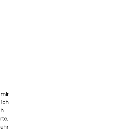
 mir
 ich
ch
rte,
mehr