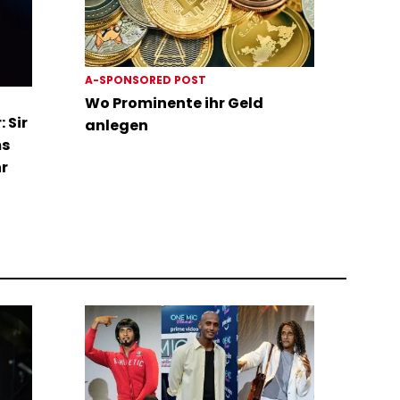
A-SPONSORED POST
Wo Prominente ihr Geld
 Sir
anlegen
ms
hr