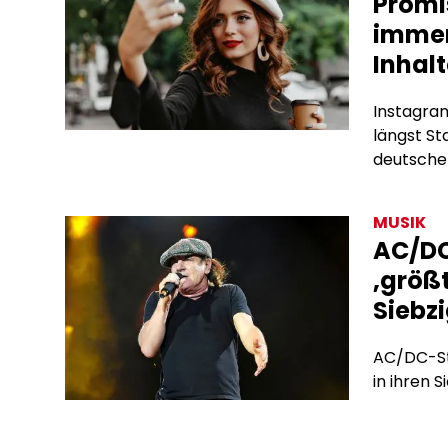
Promi
immer
Inhalt
Instagram
längst S
deutschen
Subscrip
bieten si
MUSIK
Algorith
AC/DC
Werbevert
‚größt
hinter de
Siebz
AC/DC-Sta
in ihren S