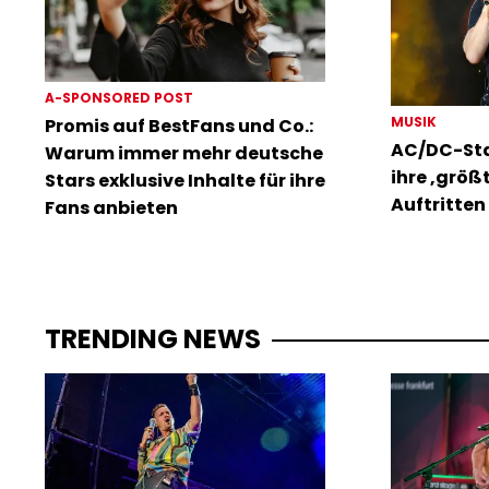
A-SPONSORED POST
MUSIK
Promis auf BestFans und Co.:
AC/DC-Sta
Warum immer mehr deutsche
ihre ‚größ
Stars exklusive Inhalte für ihre
Auftritten 
Fans anbieten
TRENDING NEWS