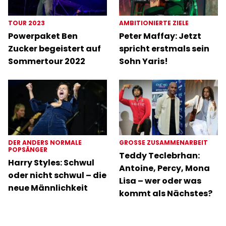
TOUR 2023
AMBITIONIERTE ZIELE
Powerpaket Ben
Peter Maffay: Jetzt
Zucker begeistert auf
spricht erstmals sein
Sommertour 2022
Sohn Yaris!
DER ANDERS NORMALE
GROSSE ZUSAMMENARBEIT
POPSÄNGER
Teddy Teclebrhan:
Harry Styles: Schwul
Antoine, Percy, Mona
oder nicht schwul – die
Lisa – wer oder was
neue Männlichkeit
kommt als Nächstes?