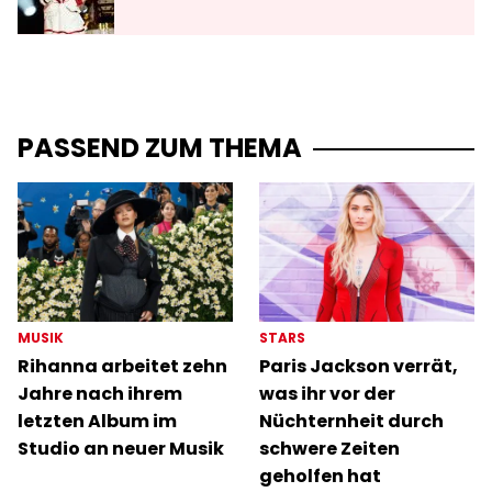
PASSEND ZUM THEMA
MUSIK
STARS
Rihanna arbeitet zehn
Paris Jackson verrät,
Jahre nach ihrem
was ihr vor der
letzten Album im
Nüchternheit durch
Studio an neuer Musik
schwere Zeiten
geholfen hat