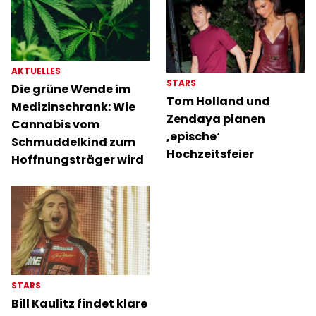
AKTUELLES
STARS
Die grüne Wende im
Tom Holland und
Medizinschrank: Wie
Zendaya planen
Cannabis vom
‚epische‘
Schmuddelkind zum
Hochzeitsfeier
Hoffnungsträger wird
STARS
Bill Kaulitz findet klare