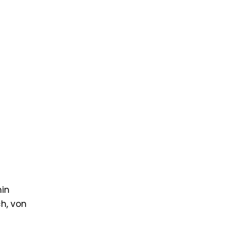
hin
ch, von