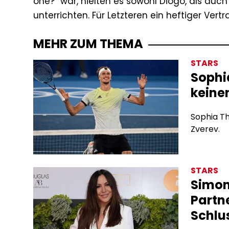
one?“ war, hielten es sowohl Diogo, als auc
unterrichten. Für Letzteren ein heftiger Ver
MEHR ZUM THEMA
STARS
Sophi
keine
Sophia Th
Zverev.
STARS
Simon
Partn
Schlu