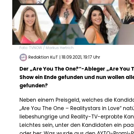
Foto: TVNOW / Markus Hertrich
Redaktion KuT
|
18.09.2021, 19:17 Uhr
Der „Are You The One?“-Ableger „Are You T
Show ein Ende gefunden und nun wollen all
gefunden?
Neben einem Preisgeld, welches die Kandida
„Are You The One – Realitystars in Love“ na
liebeshungrige und Reality-TV-erprobte Kan
Leichtes sein, unter den Kandidaten ein paa
oder her: Was wurde aus den AYTO-Promi-