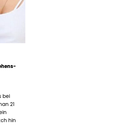
sehens-
r
 bei
man 21
ein
tch hin