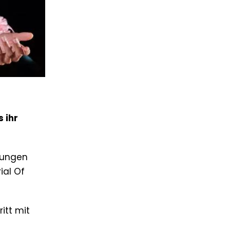
 ihr
erungen
ial Of
itt mit