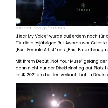
© Richard Harbaugh / ©A.M.P.A.S.
„Hear My Voice“ wurde außerdem noch für di
Für die diesjährigen Brit Awards war Celeste
„Best Female Artist“ und „Best Breakthrough A
Mit ihrem Debüt „Not Your Muse“ gelang de
dann nicht nur der Direkteinstieg auf Platz
in UK 2021 am besten verkauft hat. In Deuts