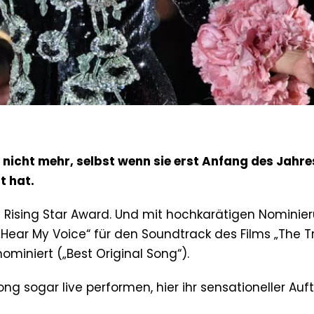
nicht mehr, selbst wenn sie erst Anfang des Jahres
t hat.
it Rising Star Award. Und mit hochkarätigen Nomini
 „Hear My Voice“ für den Soundtrack des Films „The Tr
miniert („Best Original Song“).
g sogar live performen, hier ihr sensationeller Auftr