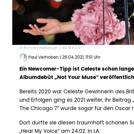
© Richard Harbaugh / ©A.M.P.A.S.
Paul Verhoben
|
26.04.2021, 11:51 Uhr
Ein Newcomer-Tipp ist Celeste schon lange 
Albumdebüt „Not Your Muse“ veröffentlich
Bereits 2020 war Celeste Gewinnerin des Br
und Erfolgen ging es 2021 weiter, ihr Beitrag
The Chicago 7“ wurde sogar für den Oscar no
Dort durfte sie diesen traumhaft schönen Son
„Hear My Voice“ am 24.02. in LA: