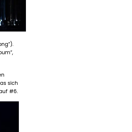
ng“).
lbum“,
en
as sich
auf #6.