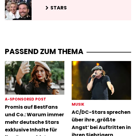
STARS
PASSEND ZUM THEMA
A-SPONSORED POST
MUSIK
Promis auf BestFans
AC/DC-Stars sprechen
und Co.: Warum immer
über ihre ‚größte
mehr deutsche Stars
Angst‘ bei Auftritten in
exklusive Inhalte für
ihren Siebzigern