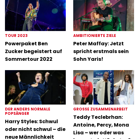
TOUR 2023
AMBITIONIERTE ZIELE
Powerpaket Ben
Peter Maffay: Jetzt
Zucker begeistert auf
spricht erstmals sein
Sommertour 2022
Sohn Yaris!
DER ANDERS NORMALE
GROSSE ZUSAMMENARBEIT
POPSÄNGER
Teddy Teclebrhan:
Harry Styles: Schwul
Antoine, Percy, Mona
oder nicht schwul – die
Lisa – wer oder was
neue Männlichkeit