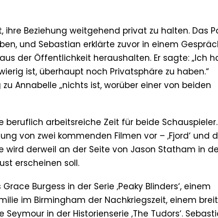
, ihre Beziehung weitgehend privat zu halten. Das P
tleben, und Sebastian erklärte zuvor in einem Gesprä
g aus der Öffentlichkeit heraushalten. Er sagte: „Ich 
wierig ist, überhaupt noch Privatsphäre zu haben.“
zu Annabelle „nichts ist, worüber einer von beiden
 beruflich arbeitsreiche Zeit für beide Schauspieler.
ichung von zwei kommenden Filmen vor – ‚Fjord‘ und
e wird derweil an der Seite von Jason Statham in 
ust erscheinen soll.
 Grace Burgess in der Serie ‚Peaky Blinders‘, einem
milie im Birmingham der Nachkriegszeit, einem brei
 Seymour in der Historienserie ‚The Tudors‘. Sebast