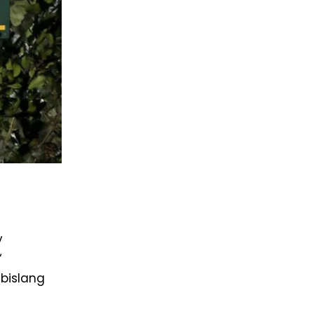
y
‘
bislang