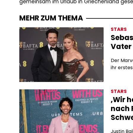
gemeinsam im Urlaub in Griechenland ges
MEHR ZUM THEMA
STARS
Sebas
Vater
Der Marve
ihr erst
STARS
‚Wir h
nach R
Schw
Justin Ba