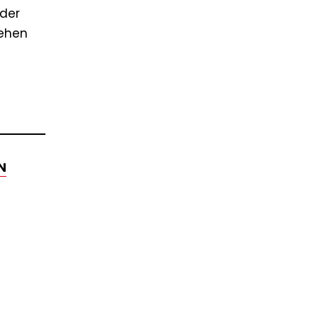
 der
sehen
N