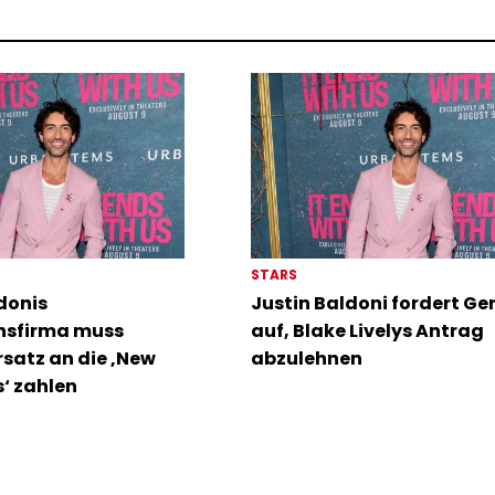
STARS
donis
Justin Baldoni fordert Ge
nsfirma muss
auf, Blake Livelys Antrag
satz an die ‚New
abzulehnen
‘ zahlen