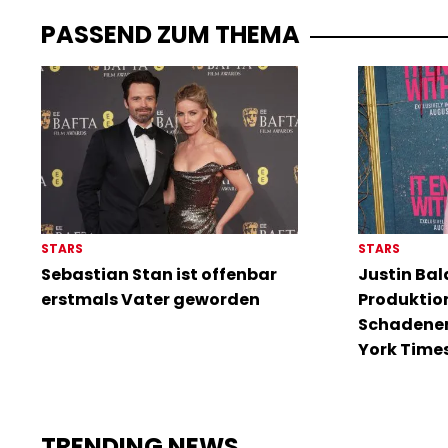
PASSEND ZUM THEMA
STARS
STARS
Sebastian Stan ist offenbar
Justin Bal
erstmals Vater geworden
Produktio
Schadener
York Times
TRENDING NEWS