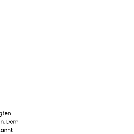
gten
en. Dem
kannt