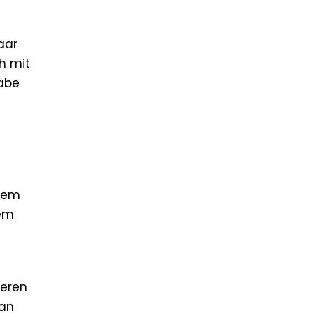
aar
ch mit
habe
 dem
dem
teren
ian