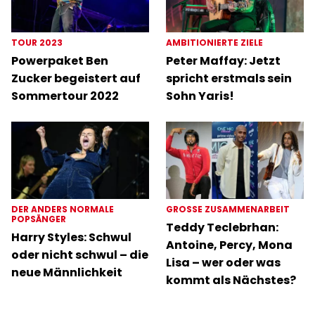
TOUR 2023
AMBITIONIERTE ZIELE
Powerpaket Ben
Peter Maffay: Jetzt
Zucker begeistert auf
spricht erstmals sein
Sommertour 2022
Sohn Yaris!
DER ANDERS NORMALE
GROSSE ZUSAMMENARBEIT
POPSÄNGER
Teddy Teclebrhan:
Harry Styles: Schwul
Antoine, Percy, Mona
oder nicht schwul – die
Lisa – wer oder was
neue Männlichkeit
kommt als Nächstes?