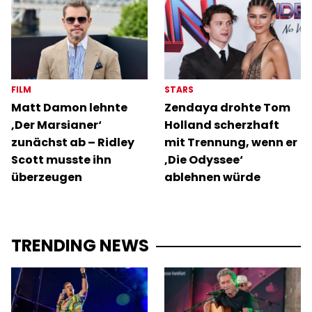
FILM
STARS
Matt Damon lehnte
Zendaya drohte Tom
‚Der Marsianer‘
Holland scherzhaft
zunächst ab – Ridley
mit Trennung, wenn er
Scott musste ihn
‚Die Odyssee‘
überzeugen
ablehnen würde
TRENDING NEWS