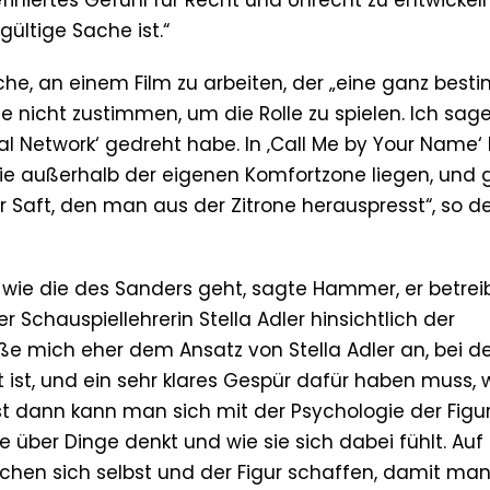
efiniertes Gefühl für Recht und Unrecht zu entwickel
gültige Sache ist.“
he, an einem Film zu arbeiten, der „eine ganz best
e nicht zustimmen, um die Rolle zu spielen. Ich sag
cial Network‘ gedreht habe. In ‚Call Me by Your Name‘ 
 die außerhalb der eigenen Komfortzone liegen, und
r Saft, den man aus der Zitrone herauspresst“, so d
wie die des Sanders geht, sagte Hammer, er betreib
 Schauspiellehrerin Stella Adler hinsichtlich der
ieße mich eher dem Ansatz von Stella Adler an, bei 
 ist, und ein sehr klares Gespür dafür haben muss,
st dann kann man sich mit der Psychologie der Figu
 über Dinge denkt und wie sie sich dabei fühlt. Auf
hen sich selbst und der Figur schaffen, damit man