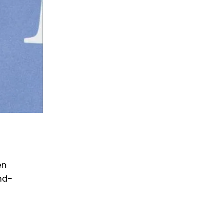
en
und-