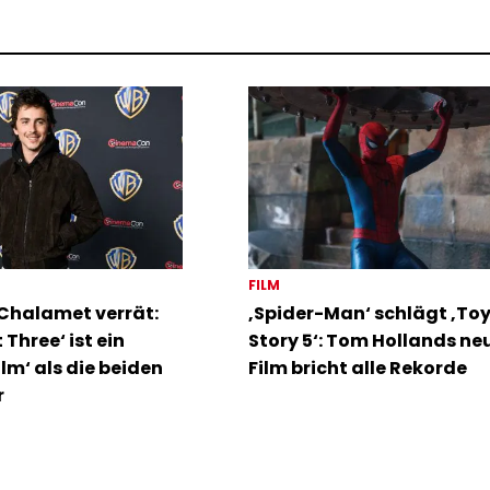
FILM
Chalamet verrät:
‚Spider-Man‘ schlägt ‚To
 Three‘ ist ein
Story 5‘: Tom Hollands ne
ilm‘ als die beiden
Film bricht alle Rekorde
r