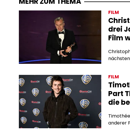
MEHR ZUM THEMA
FILM
Chris
drei 
Film 
Christoph
nächsten 
FILM
Timot
Part T
die b
Timothée 
anderer F