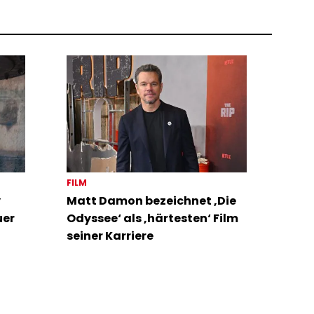
FILM
y
Matt Damon bezeichnet ‚Die
uer
Odyssee‘ als ‚härtesten‘ Film
seiner Karriere