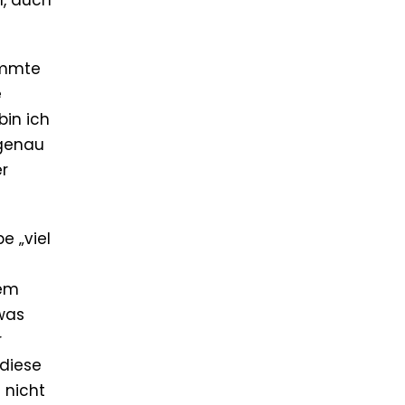
n, auch
immte
e
bin ich
 genau
er
e „viel
dem
 was
r
 diese
 nicht