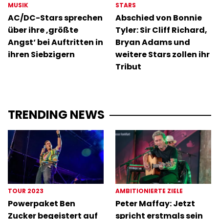
MUSIK
STARS
AC/DC-Stars sprechen
Abschied von Bonnie
über ihre ‚größte
Tyler: Sir Cliff Richard,
Angst‘ bei Auftritten in
Bryan Adams und
ihren Siebzigern
weitere Stars zollen ihr
Tribut
TRENDING NEWS
TOUR 2023
AMBITIONIERTE ZIELE
Powerpaket Ben
Peter Maffay: Jetzt
Zucker begeistert auf
spricht erstmals sein