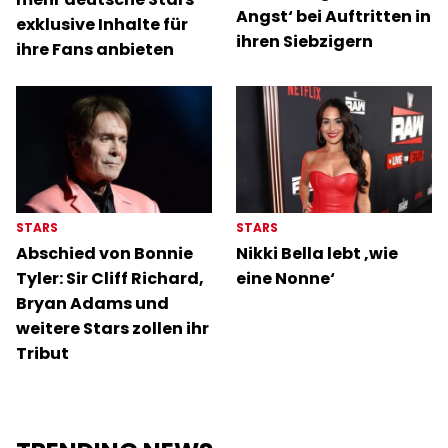
Angst‘ bei Auftritten in
exklusive Inhalte für
ihren Siebzigern
ihre Fans anbieten
STARS
STARS
Abschied von Bonnie
Nikki Bella lebt ‚wie
Tyler: Sir Cliff Richard,
eine Nonne‘
Bryan Adams und
weitere Stars zollen ihr
Tribut