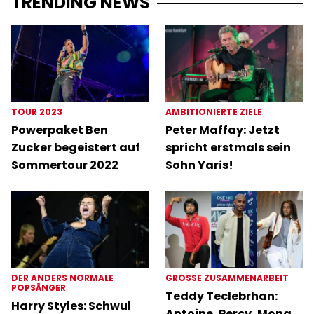
TRENDING NEWS
TOUR 2023
AMBITIONIERTE ZIELE
Powerpaket Ben
Peter Maffay: Jetzt
Zucker begeistert auf
spricht erstmals sein
Sommertour 2022
Sohn Yaris!
DER ANDERS NORMALE
GROSSE ZUSAMMENARBEIT
POPSÄNGER
Teddy Teclebrhan:
Harry Styles: Schwul
Antoine, Percy, Mona