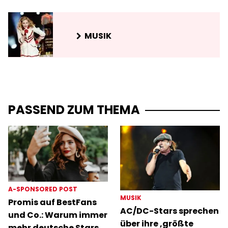
MUSIK
PASSEND ZUM THEMA
A-SPONSORED POST
MUSIK
Promis auf BestFans
AC/DC-Stars sprechen
und Co.: Warum immer
über ihre ‚größte
mehr deutsche Stars