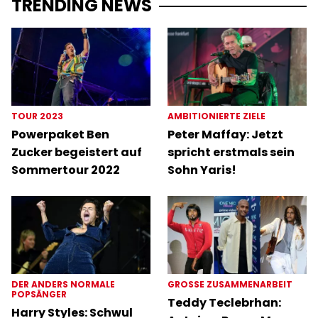
TRENDING NEWS
TOUR 2023
AMBITIONIERTE ZIELE
Powerpaket Ben
Peter Maffay: Jetzt
Zucker begeistert auf
spricht erstmals sein
Sommertour 2022
Sohn Yaris!
DER ANDERS NORMALE
GROSSE ZUSAMMENARBEIT
POPSÄNGER
Teddy Teclebrhan:
Harry Styles: Schwul