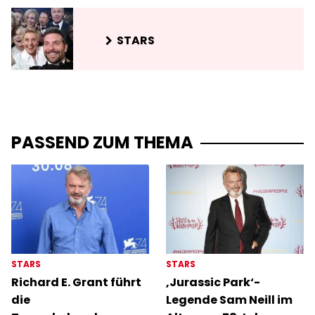
STARS
PASSEND ZUM THEMA
STARS
STARS
Richard E. Grant führt
‚Jurassic Park‘-
die
Legende Sam Neill im