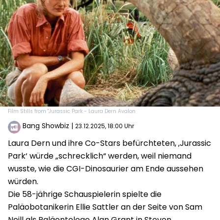
Film Stills from "Jurassic Park - Laura Dern Avalon
Bang Showbiz
|
23.12.2025, 18:00 Uhr
Laura Dern und ihre Co-Stars befürchteten, ‚Jurassic
Park‘ würde „schrecklich“ werden, weil niemand
wusste, wie die CGI-Dinosaurier am Ende aussehen
würden.
Die 58-jährige Schauspielerin spielte die
Paläobotanikerin Ellie Sattler an der Seite von Sam
Neill als Paläontologe Alan Grant in Steven