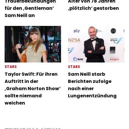
Trauerbekundungen
Alter von 78 Jahren
für den ‚Gentleman‘
‚plötzlich‘ gestorben
Sam Neill an
STARS
STARS
Taylor Swift: Für ihren
Sam Neill starb
Auftritt in der
Berichten zufolge
‚Graham Norton Show‘
nach einer
sollte niemand
Lungenentzündung
weichen