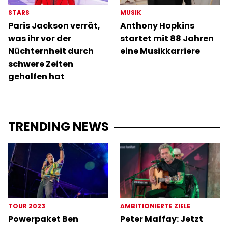
STARS
MUSIK
Paris Jackson verrät,
Anthony Hopkins
was ihr vor der
startet mit 88 Jahren
Nüchternheit durch
eine Musikkarriere
schwere Zeiten
geholfen hat
TRENDING NEWS
TOUR 2023
AMBITIONIERTE ZIELE
Powerpaket Ben
Peter Maffay: Jetzt