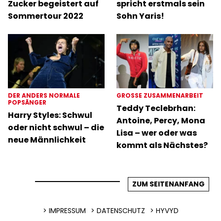
Zucker begeistert auf
spricht erstmals sein
Sommertour 2022
Sohn Yaris!
DER ANDERS NORMALE
GROSSE ZUSAMMENARBEIT
POPSÄNGER
Teddy Teclebrhan:
Harry Styles: Schwul
Antoine, Percy, Mona
oder nicht schwul – die
Lisa – wer oder was
neue Männlichkeit
kommt als Nächstes?
ZUM SEITENANFANG
IMPRESSUM
DATENSCHUTZ
HYVYD