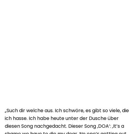
„Such dir welche aus. Ich schwöre, es gibt so viele, die
ich hasse. Ich habe heute unter der Dusche über
diesen Song nachgedacht. Dieser Song ‚DOA‘: ‚It’s a
shame we have to die my dear. No one’s getting out