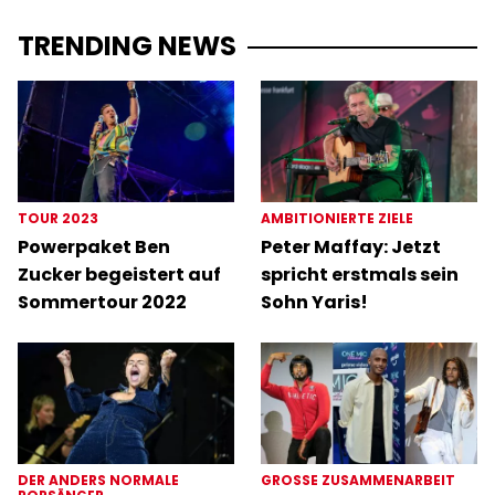
TRENDING NEWS
TOUR 2023
AMBITIONIERTE ZIELE
Powerpaket Ben
Peter Maffay: Jetzt
Zucker begeistert auf
spricht erstmals sein
Sommertour 2022
Sohn Yaris!
DER ANDERS NORMALE
GROSSE ZUSAMMENARBEIT