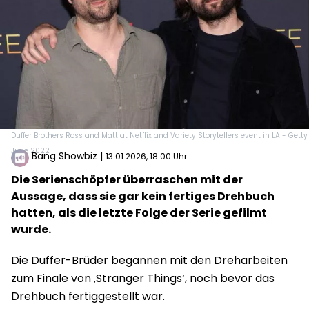
Duffer Brothers Ross and Matt at Netflix and Variety Storytellers event in LA - Getty
June 2022
Bang Showbiz
|
13.01.2026, 18:00 Uhr
Die Serienschöpfer überraschen mit der
Aussage, dass sie gar kein fertiges Drehbuch
hatten, als die letzte Folge der Serie gefilmt
wurde.
Die Duffer-Brüder begannen mit den Dreharbeiten
zum Finale von ‚Stranger Things‘, noch bevor das
Drehbuch fertiggestellt war.