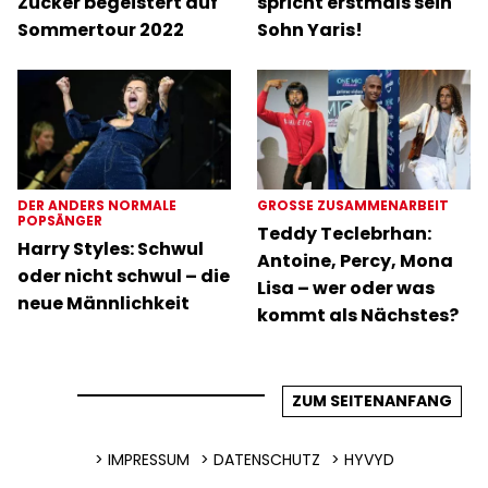
Zucker begeistert auf
spricht erstmals sein
Sommertour 2022
Sohn Yaris!
DER ANDERS NORMALE
GROSSE ZUSAMMENARBEIT
POPSÄNGER
Teddy Teclebrhan:
Harry Styles: Schwul
Antoine, Percy, Mona
oder nicht schwul – die
Lisa – wer oder was
neue Männlichkeit
kommt als Nächstes?
ZUM SEITENANFANG
IMPRESSUM
DATENSCHUTZ
HYVYD