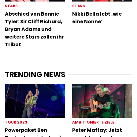
STARS
STARS
Abschied von Bonnie
Nikki Bella lebt ‚wie
Tyler: Sir Cliff Richard,
eine Nonne‘
Bryan Adams und
weitere Stars zollen ihr
Tribut
TRENDING NEWS
TOUR 2023
AMBITIONIERTE ZIELE
Powerpaket Ben
Peter Maffay: Jetzt