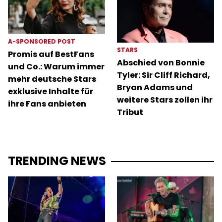
A-SPONSORED POST
STARS
Promis auf BestFans
Abschied von Bonnie
und Co.: Warum immer
Tyler: Sir Cliff Richard,
mehr deutsche Stars
Bryan Adams und
exklusive Inhalte für
weitere Stars zollen ihr
ihre Fans anbieten
Tribut
TRENDING NEWS