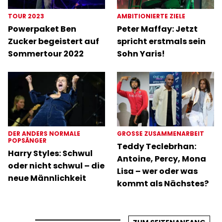
TOUR 2023
AMBITIONIERTE ZIELE
Powerpaket Ben
Peter Maffay: Jetzt
Zucker begeistert auf
spricht erstmals sein
Sommertour 2022
Sohn Yaris!
DER ANDERS NORMALE
GROSSE ZUSAMMENARBEIT
POPSÄNGER
Teddy Teclebrhan:
Harry Styles: Schwul
Antoine, Percy, Mona
oder nicht schwul – die
Lisa – wer oder was
neue Männlichkeit
kommt als Nächstes?