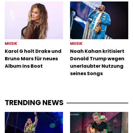
MUSIK
MUSIK
Karol G holt Drake und
Noah Kahan kritisiert
Bruno Mars für neues
Donald Trump wegen
Album ins Boot
unerlaubter Nutzung
seines Songs
TRENDING NEWS