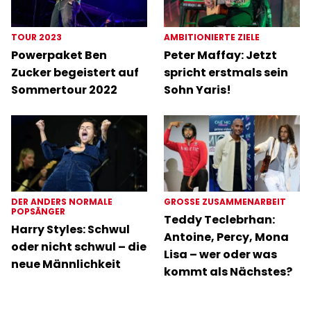
TOUR 2023
AMBITIONIERTE ZIELE
Powerpaket Ben
Peter Maffay: Jetzt
Zucker begeistert auf
spricht erstmals sein
Sommertour 2022
Sohn Yaris!
DER ANDERS NORMALE
GROSSE ZUSAMMENARBEIT
POPSÄNGER
Teddy Teclebrhan:
Harry Styles: Schwul
Antoine, Percy, Mona
oder nicht schwul – die
Lisa – wer oder was
neue Männlichkeit
kommt als Nächstes?