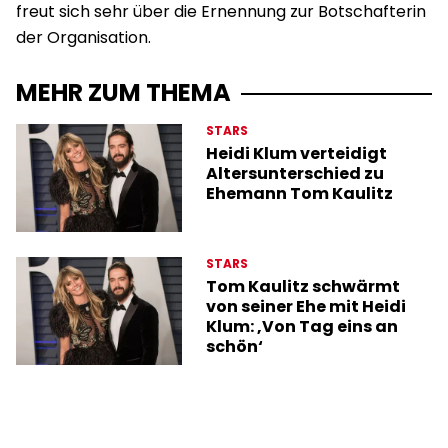
freut sich sehr über die Ernennung zur Botschafterin
der Organisation.
MEHR ZUM THEMA
STARS
Heidi Klum verteidigt
Altersunterschied zu
Ehemann Tom Kaulitz
STARS
Tom Kaulitz schwärmt
von seiner Ehe mit Heidi
Klum: ‚Von Tag eins an
schön‘