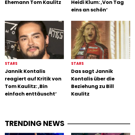
Ehemann Tom Kaulitz
Heidi Klum: ‚Von Tag
eins an schön‘
STARS
STARS
Jannik Kontalis
Das sagt Jannik
reagiert auf Kritik von
Kontalis über die
Tom Kaulitz: ‚Bin
Beziehung zu Bill
einfach enttäuscht‘
Kaulitz
TRENDING NEWS