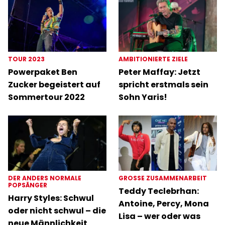
TOUR 2023
AMBITIONIERTE ZIELE
Powerpaket Ben
Peter Maffay: Jetzt
Zucker begeistert auf
spricht erstmals sein
Sommertour 2022
Sohn Yaris!
DER ANDERS NORMALE
GROSSE ZUSAMMENARBEIT
POPSÄNGER
Teddy Teclebrhan:
Harry Styles: Schwul
Antoine, Percy, Mona
oder nicht schwul – die
Lisa – wer oder was
neue Männlichkeit