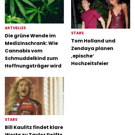
AKTUELLES
STARS
Die grüne Wende im
Tom Holland und
Medizinschrank: Wie
Zendaya planen
Cannabis vom
‚epische‘
Schmuddelkind zum
Hochzeitsfeier
Hoffnungsträger wird
STARS
Bill Kaulitz findet klare
Worte zu Taylor Swifts