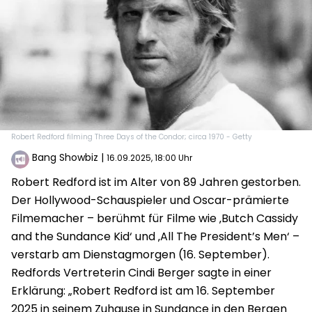
Robert Redford filming Three Days of the Condor; circa 1970 - Getty
Bang Showbiz
|
16.09.2025, 18:00 Uhr
Robert Redford ist im Alter von 89 Jahren gestorben.
Der Hollywood-Schauspieler und Oscar-prämierte
Filmemacher – berühmt für Filme wie ‚Butch Cassidy
and the Sundance Kid‘ und ‚All The President’s Men‘ –
verstarb am Dienstagmorgen (16. September).
Redfords Vertreterin Cindi Berger sagte in einer
Erklärung: „Robert Redford ist am 16. September
2025 in seinem Zuhause in Sundance in den Bergen