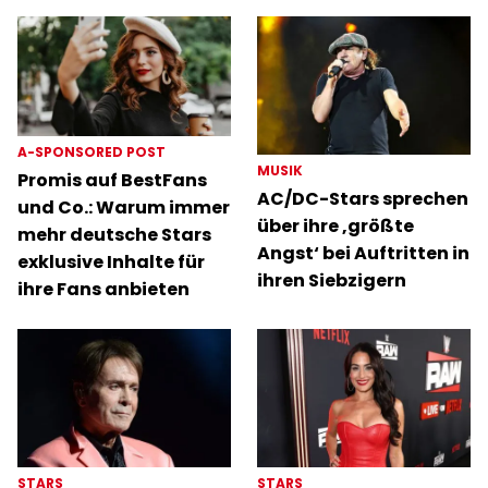
A-SPONSORED POST
MUSIK
Promis auf BestFans
AC/DC-Stars sprechen
und Co.: Warum immer
über ihre ‚größte
mehr deutsche Stars
Angst‘ bei Auftritten in
exklusive Inhalte für
ihren Siebzigern
ihre Fans anbieten
STARS
STARS