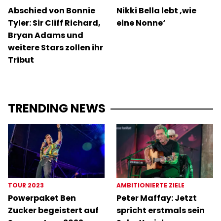
Abschied von Bonnie
Nikki Bella lebt ‚wie
Tyler: Sir Cliff Richard,
eine Nonne‘
Bryan Adams und
weitere Stars zollen ihr
Tribut
TRENDING NEWS
TOUR 2023
AMBITIONIERTE ZIELE
Powerpaket Ben
Peter Maffay: Jetzt
Zucker begeistert auf
spricht erstmals sein