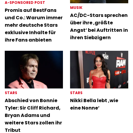
A-SPONSORED POST
MUSIK
Promis auf BestFans
AC/DC-Stars sprechen
und Co.: Warum immer
über ihre ‚größte
mehr deutsche Stars
Angst‘ bei Auftritten in
exklusive Inhalte für
ihren Siebzigern
ihre Fans anbieten
STARS
STARS
Abschied von Bonnie
Nikki Bella lebt ‚wie
Tyler: Sir Cliff Richard,
eine Nonne‘
Bryan Adams und
weitere Stars zollen ihr
Tribut