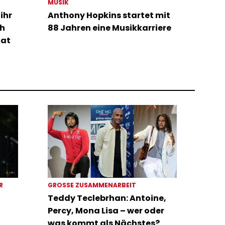
MUSIK
ihr
Anthony Hopkins startet mit
ch
88 Jahren eine Musikkarriere
hat
ER
GROSSE ZUSAMMENARBEIT
Teddy Teclebrhan: Antoine,
Percy, Mona Lisa – wer oder
was kommt als Nächstes?