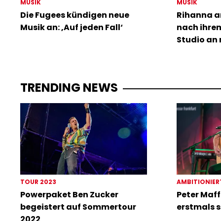
MUSIK
MUSIK
Die Fugees kündigen neue
Rihanna a
Musik an: ‚Auf jeden Fall‘
nach ihre
Studio an 
TRENDING NEWS
TOUR 2023
AMBITIONIER
Powerpaket Ben Zucker
Peter Maff
begeistert auf Sommertour
erstmals s
2022