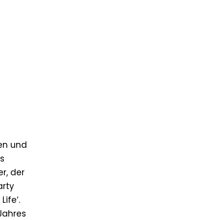
en und
ts
r, der
arty
ife‘.
Jahres