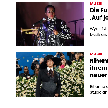
MUSIK
Die F
‚Auf j
Wyclef Je
Musik an.
MUSIK
Rihan
ihrem
neuer
Rihanna a
Studio an