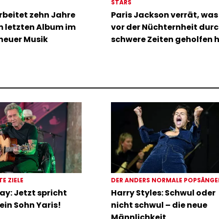
STARS
rbeitet zehn Jahre
Paris Jackson verrät, was 
m letzten Album im
vor der Nüchternheit dur
neuer Musik
schwere Zeiten geholfen 
TE ZIELE
DER ANDERS NORMALE POPSÄNG
ay: Jetzt spricht
Harry Styles: Schwul oder
ein Sohn Yaris!
nicht schwul – die neue
Männlichkeit