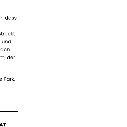
h, dass
streckt
s und
nach
em, der
 Park.
HAT