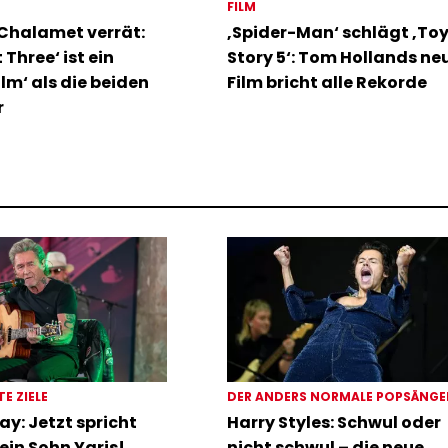
FILM
Chalamet verrät:
‚Spider-Man‘ schlägt ‚To
 Three‘ ist ein
Story 5‘: Tom Hollands ne
ilm‘ als die beiden
Film bricht alle Rekorde
r
TE ZIELE
DER ANDERS NORMALE POPSÄNG
ay: Jetzt spricht
Harry Styles: Schwul oder
ein Sohn Yaris!
nicht schwul – die neue