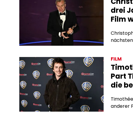
Chris
drei 
Film 
Christoph
nächsten 
FILM
Timot
Part T
die b
Timothée 
anderer F