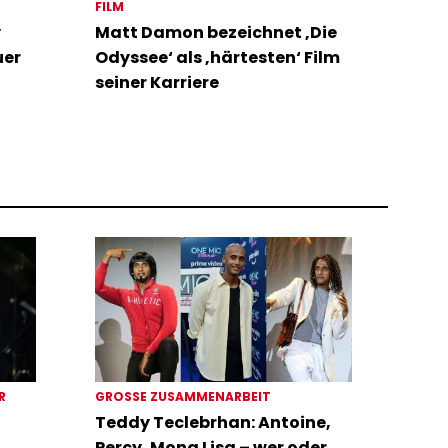
FILM
y
Matt Damon bezeichnet ‚Die
uer
Odyssee‘ als ‚härtesten‘ Film
seiner Karriere
ER
GROSSE ZUSAMMENARBEIT
Teddy Teclebrhan: Antoine,
Percy, Mona Lisa – wer oder