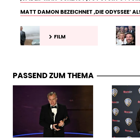
MATT DAMON BEZEICHNET ‚DIE ODYSSEE‘ ALS
FILM
PASSEND ZUM THEMA