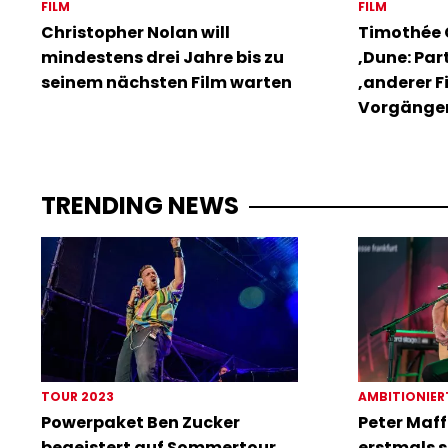
FILM
FILM
Christopher Nolan will
Timothée 
mindestens drei Jahre bis zu
‚Dune: Part
seinem nächsten Film warten
‚anderer F
Vorgänge
TRENDING NEWS
TOUR 2023
AMBITIONIER
Powerpaket Ben Zucker
Peter Maff
begeistert auf Sommertour
erstmals s