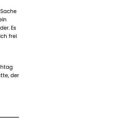
 Sache
ein
der. Es
ch frei
ehtag
tte, der