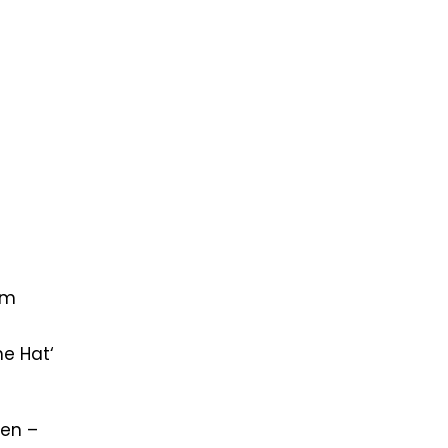
lm
he Hat‘
ren –