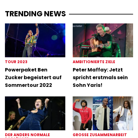
TRENDING NEWS
TOUR 2023
AMBITIONIERTE ZIELE
Powerpaket Ben
Peter Maffay: Jetzt
Zucker begeistert auf
spricht erstmals sein
Sommertour 2022
Sohn Yaris!
DER ANDERS NORMALE
GROSSE ZUSAMMENARBEIT