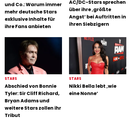
AC/DC-Stars sprechen
und Co.: Warum immer
über ihre ‚größte
mehr deutsche Stars
Angst‘ bei Auftritten in
exklusive Inhalte für
ihren Siebzigern
ihre Fans anbieten
STARS
STARS
Abschied von Bonnie
Nikki Bella lebt ‚wie
Tyler: Sir Cliff Richard,
eine Nonne‘
Bryan Adams und
weitere Stars zollen ihr
Tribut