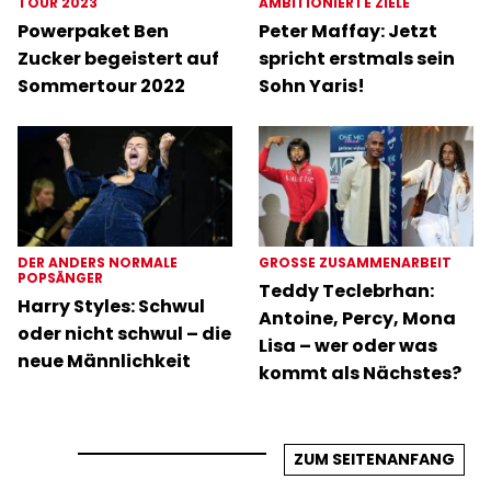
TOUR 2023
AMBITIONIERTE ZIELE
Powerpaket Ben
Peter Maffay: Jetzt
Zucker begeistert auf
spricht erstmals sein
Sommertour 2022
Sohn Yaris!
DER ANDERS NORMALE
GROSSE ZUSAMMENARBEIT
POPSÄNGER
Teddy Teclebrhan:
Harry Styles: Schwul
Antoine, Percy, Mona
oder nicht schwul – die
Lisa – wer oder was
neue Männlichkeit
kommt als Nächstes?
ZUM SEITENANFANG