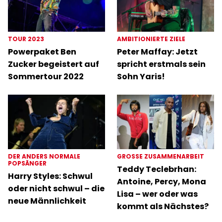
TOUR 2023
AMBITIONIERTE ZIELE
Powerpaket Ben
Peter Maffay: Jetzt
Zucker begeistert auf
spricht erstmals sein
Sommertour 2022
Sohn Yaris!
DER ANDERS NORMALE
GROSSE ZUSAMMENARBEIT
POPSÄNGER
Teddy Teclebrhan:
Harry Styles: Schwul
Antoine, Percy, Mona
oder nicht schwul – die
Lisa – wer oder was
neue Männlichkeit
kommt als Nächstes?