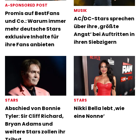
A-SPONSORED POST
MUSIK
Promis auf BestFans
AC/DC-Stars sprechen
und Co.: Warum immer
über ihre ‚größte
mehr deutsche Stars
Angst‘ bei Auftritten in
exklusive Inhalte für
ihren Siebzigern
ihre Fans anbieten
STARS
STARS
Abschied von Bonnie
Nikki Bella lebt ‚wie
Tyler: Sir Cliff Richard,
eine Nonne‘
Bryan Adams und
weitere Stars zollen ihr
Tribut