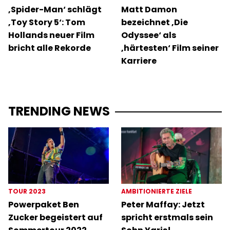
‚Spider-Man‘ schlägt
Matt Damon
‚Toy Story 5‘: Tom
bezeichnet ‚Die
Hollands neuer Film
Odyssee‘ als
bricht alle Rekorde
‚härtesten‘ Film seiner
Karriere
TRENDING NEWS
TOUR 2023
AMBITIONIERTE ZIELE
Powerpaket Ben
Peter Maffay: Jetzt
Zucker begeistert auf
spricht erstmals sein