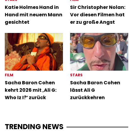
Katie Holmes Hand in
Sir Christopher Nolan:
Hand mit neuem Mann
Vor diesen Filmen hat
gesichtet
er zu große Angst
FILM
STARS
Sacha Baron Cohen
Sacha Baron Cohen
kehrt 2026 mit ‚Ali G:
lässt Ali G
Who Iz I?‘ zurück
zurückkehren
TRENDING NEWS