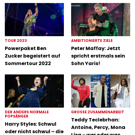
TOUR 2023
AMBITIONIERTE ZIELE
Powerpaket Ben
Peter Maffay: Jetzt
Zucker begeistert auf
spricht erstmals sein
Sommertour 2022
Sohn Yaris!
DER ANDERS NORMALE
GROSSE ZUSAMMENARBEIT
POPSÄNGER
Teddy Teclebrhan:
Harry Styles: Schwul
Antoine, Percy, Mona
oder nicht schwul – die
Lisa – wer oder was